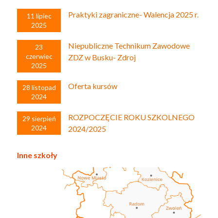
Praktyki zagraniczne- Walencja 2025 r.
11 lipiec
2025
Niepubliczne Technikum Zawodowe
23
czerwiec
ZDZ w Busku- Zdroj
2025
Oferta kursów
28 listopad
2024
ROZPOCZĘCIE ROKU SZKOLNEGO
29 sierpień
2024
2024/2025
Inne szkoły