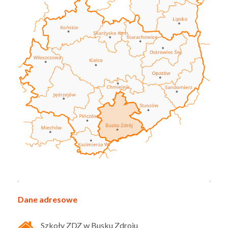
Dane adresowe
Szkoły ZDZ w Busku Zdroju