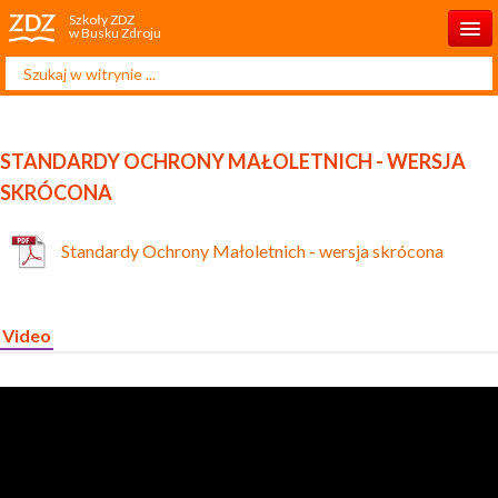
Szkoły ZDZ
w Busku Zdroju
Szukaj...
Start
O nas
STANDARDY OCHRONY MAŁOLETNICH - WERSJA
Rekrutacja 2025/2026
SKRÓCONA
Aktualności
Standardy Ochrony Małoletnich - wersja skrócona
Projekty unijne
Kontakt
Video
Kursy