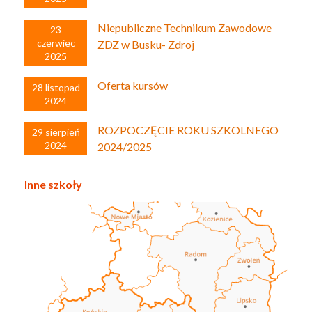
Niepubliczne Technikum Zawodowe
23
czerwiec
ZDZ w Busku- Zdroj
2025
Oferta kursów
28 listopad
2024
ROZPOCZĘCIE ROKU SZKOLNEGO
29 sierpień
2024
2024/2025
Inne szkoły