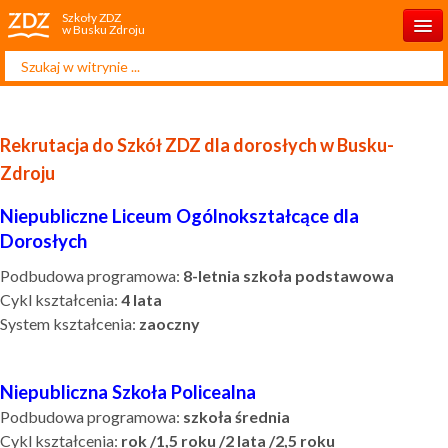
Szkoły ZDZ
w Busku Zdroju
Szukaj...
Start
O nas
Rekrutacja do Szkół ZDZ dla dorosłych w Busku-
Rekrutacja 2025/2026
Zdroju
Aktualności
Niepubliczne Liceum Ogólnokształcące dla
Dorosłych
Projekty unijne
Podbudowa programowa:
8-letnia szkoła podstawowa
Kontakt
Cykl kształcenia:
4 lata
System kształcenia:
Kursy
zaoczny
Niepubliczna Szkoła Policealna
Podbudowa programowa:
szkoła średnia
Cykl kształcenia:
rok /1,5 roku /2 lata /2,5 roku