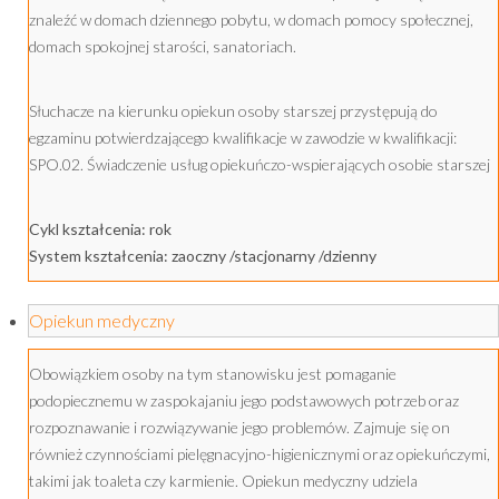
znaleźć w domach dziennego pobytu, w domach pomocy społecznej,
domach spokojnej starości, sanatoriach.
Słuchacze na kierunku opiekun osoby starszej przystępują do
egzaminu potwierdzającego kwalifikacje w zawodzie w kwalifikacji:
SPO.02. Świadczenie usług opiekuńczo-wspierających osobie starszej
Cykl kształcenia: rok
System kształcenia: zaoczny /stacjonarny /dzienny
Opiekun medyczny
Obowiązkiem osoby na tym stanowisku jest pomaganie
podopiecznemu w zaspokajaniu jego podstawowych potrzeb oraz
rozpoznawanie i rozwiązywanie jego problemów. Zajmuje się on
również czynnościami pielęgnacyjno-higienicznymi oraz opiekuńczymi,
takimi jak toaleta czy karmienie. Opiekun medyczny udziela