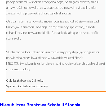
podopiecznemu wsparcia emocjonalnego, pomaga w podtrzymaniu
aktywności ruchowej oraz w adaptacji do nowych sytuacji i zmian
związanych z przewlekłą chorobą lub starością.
Osoba na tym stanowisku może również zatrudnić się w miejscach
takich jak: sanatoria, hospicja, domy pomocy społecznej, ośrodki
rehabilitacyjne, prywatne kliniki, fundacje działające na rzecz osób
starszych.
Słuchacze na kierunku opiekun medyczny przystępują do egzaminu
potwierdzającego kwalifikacje w zawodzie w kwalifikacji:
MED.03. Świadczenie usług pielęgnacyjno-opiekuńczych osobie chorej
i niesamodzielnej
Cykl kształcenia: 2,5 roku
System kształcenia: dzienny
Niepubliczna Branżowa Szkoła II Stopnia