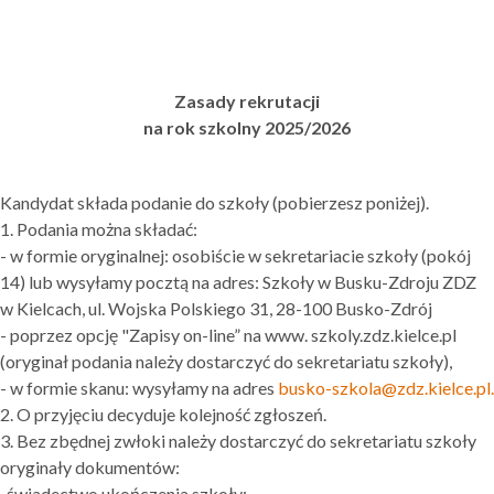
Zasady rekrutacji
na rok szkolny 2025/2026
Kandydat składa podanie do szkoły (pobierzesz poniżej).
1. Podania można składać:
- w formie oryginalnej: osobiście w sekretariacie szkoły (pokój
14) lub wysyłamy pocztą na adres: Szkoły w Busku-Zdroju ZDZ
w Kielcach, ul. Wojska Polskiego 31, 28-100 Busko-Zdrój
- poprzez opcję "Zapisy on-line” na www. szkoly.zdz.kielce.pl
(oryginał podania należy dostarczyć do sekretariatu szkoły),
- w formie skanu: wysyłamy na adres
busko-szkola@zdz.kielce.pl
.
2. O przyjęciu decyduje kolejność zgłoszeń.
3. Bez zbędnej zwłoki należy dostarczyć do sekretariatu szkoły
oryginały dokumentów:
-świadectwo ukończenia szkoły;