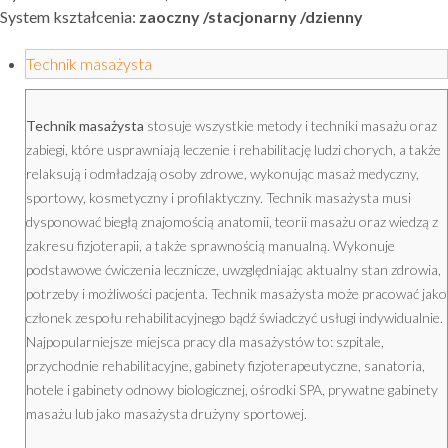
System kształcenia:
zaoczny /stacjonarny /dzienny
Technik masażysta
Technik masażysta
stosuje wszystkie metody i techniki masażu oraz
zabiegi, które usprawniają leczenie i rehabilitację ludzi chorych, a także
relaksują i odmładzają osoby zdrowe, wykonując masaż medyczny,
sportowy, kosmetyczny i profilaktyczny. Technik masażysta musi
dysponować biegłą znajomością anatomii, teorii masażu oraz wiedzą z
zakresu fizjoterapii, a także sprawnością manualną. Wykonuje
podstawowe ćwiczenia lecznicze, uwzględniając aktualny stan zdrowia,
potrzeby i możliwości pacjenta. Technik masażysta może pracować jako
członek zespołu rehabilitacyjnego bądź świadczyć usługi indywidualnie.
Najpopularniejsze miejsca pracy dla masażystów to: szpitale,
przychodnie rehabilitacyjne, gabinety fizjoterapeutyczne, sanatoria,
hotele i gabinety odnowy biologicznej, ośrodki SPA, prywatne gabinety
masażu lub jako masażysta drużyny sportowej.