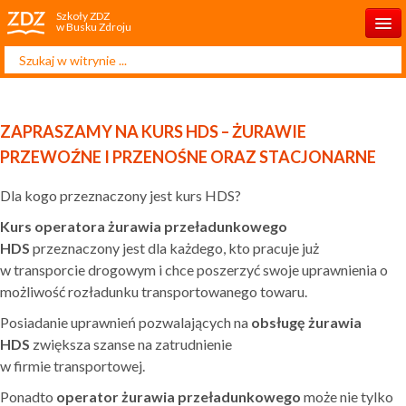
Szkoły ZDZ
w Busku Zdroju
Szukaj...
Start
O nas
ZAPRASZAMY NA KURS HDS – ŻURAWIE
Rekrutacja 2025/2026
PRZEWOŹNE I PRZENOŚNE ORAZ STACJONARNE
Aktualności
Dla kogo przeznaczony jest kurs HDS?
Projekty unijne
Kurs operatora żurawia przeładunkowego
HDS
przeznaczony jest dla każdego, kto pracuje już
Kontakt
w transporcie drogowym i chce poszerzyć swoje uprawnienia o
możliwość rozładunku transportowanego towaru.
Kursy
Posiadanie uprawnień pozwalających na
obsługę żurawia
HDS
zwiększa szanse na zatrudnienie
w firmie transportowej.
Ponadto
operator żurawia przeładunkowego
może nie tylko