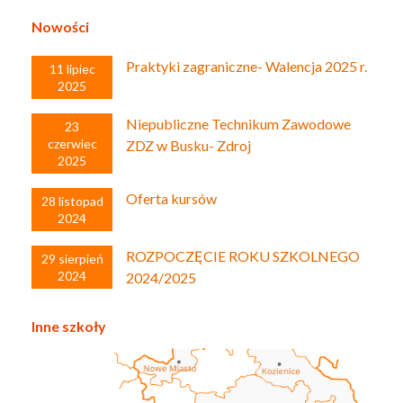
Nowości
Praktyki zagraniczne- Walencja 2025 r.
11 lipiec
2025
Niepubliczne Technikum Zawodowe
23
czerwiec
ZDZ w Busku- Zdroj
2025
Oferta kursów
28 listopad
2024
ROZPOCZĘCIE ROKU SZKOLNEGO
29 sierpień
2024
2024/2025
Inne szkoły