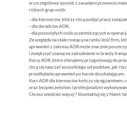
w szczegółowy sposób z zasadami przewozu mater
różnych grup osób:
- dla kierowców, którzy chcą podjąć pracę związa
- dla doradców ADR,
- dla pozostałych osób uczestniczących w operac
Ze względu na stale rosnącą na rynku ilość firm, k
uprawnień z zakresu ADR może znacznie poszerzy
i zwiększyć szansę na zatrudnienie w branży trans
Kursy ADR, które oferujemy przygotowują do prac
chcą się nauczyć wszystkiego od podstaw, jak i ty
przedłużenia uprawnień po kursie doszkalającym.
Kurs ADR dla kierowców kończy się egzaminem, c
oraz bezpieczeństwo i profesjonalizm wykonywa
Chcesz wiedzieć więcej ? Skontaktuj się z Nami: te