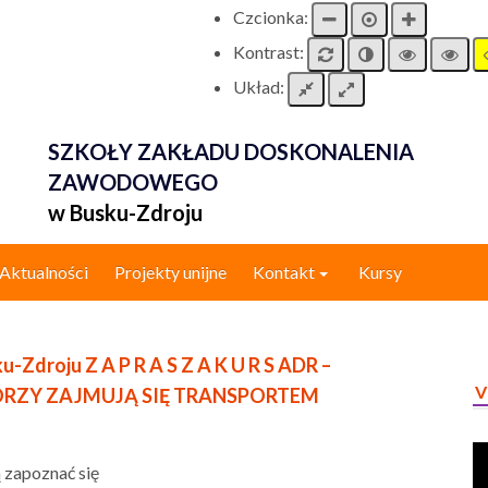
Czcionka:
Kontrast:
Układ:
SZKOŁY ZAKŁADU DOSKONALENIA
ZAWODOWEGO
w Busku-Zdroju
Aktualności
Projekty unijne
Kontakt
Kursy
Zdroju Z A P R A S Z A K U R S ADR –
V
ÓRZY ZAJMUJĄ SIĘ TRANSPORTEM
 zapoznać się