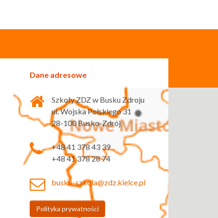
Dane adresowe
Szkoły ZDZ w Busku Zdroju
ul. Wojska Polskiego 31
28-100 Busko-Zdrój
+48 41 378 43 39
+48 41 378 28 74
busko-szkola@zdz.kielce.pl
Polityka prywatności