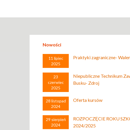
Nowości
Praktyki zagraniczne- Walen
11 lipiec
2025
Niepubliczne Technikum Z
23
czerwiec
Busku- Zdroj
2025
Oferta kursów
28 listopad
2024
ROZPOCZĘCIE ROKU SZ
29 sierpień
2024
2024/2025