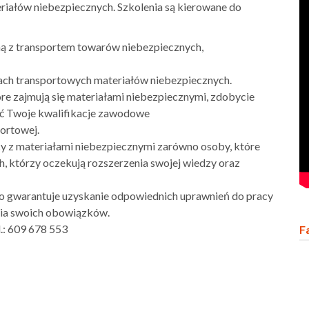
iałów niebezpiecznych. Szkolenia są kierowane do
ną z transportem towarów niebezpiecznych,
jach transportowych materiałów niebezpiecznych.
tóre zajmują się materiałami niebezpiecznymi, zdobycie
ć Twoje kwalifikacje zawodowe
portowej.
y z materiałami niebezpiecznymi zarówno osoby, które
ch, którzy oczekują rozszerzenia swojej wiedzy oraz
o gwarantuje uzyskanie odpowiednich uprawnień do pracy
nia swoich obowiązków.
l.: 609 678 553
F